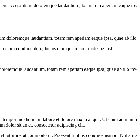
tatem accusantium doloremque laudantium, totam rem aperiam eaque ipsa, q
ium doloremque laudantium, totam rem aperiam eaque ipsa, quae ab illo in
din enim condimentum, luctus enim justo non, molestie nisl.
doloremque laudantium, totam rem aperiam eaque ipsa, quae ab illo invent
d tempor incididunt ut labore et dolore magna aliqua. Ut enim ad minim v
 dolor sit amet, consectetur adipiscing elit.
s, vel rutrum erat commodo ut. Praesent finibus congue euismod. Nullam 