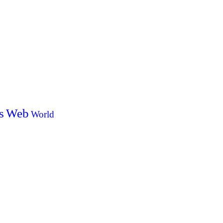
s
Web
World