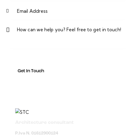
Architecture consultant
P.Iva N. 01612900124