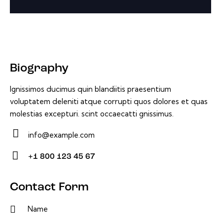
Biography
Ignissimos ducimus quin blandiitis praesentium
voluptatem deleniti atque corrupti quos dolores et quas
molestias excepturi. scint occaecatti gnissimus.
info@example.com
E-
+1 800 123 45 67
m
Ph
ail:
on
Contact Form
e: