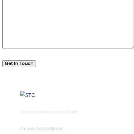
Architecture consultant
P.Iva N. 01612900124