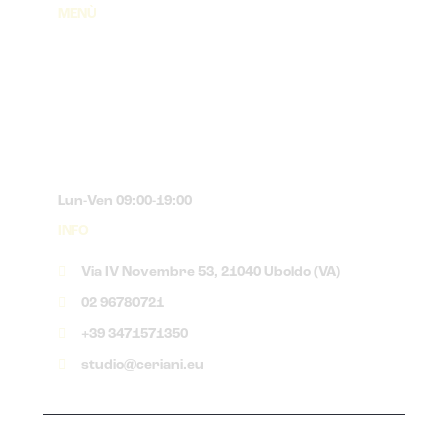
MENÙ
Lun-Ven 09:00-19:00
INFO
Via IV Novembre 53, 21040 Uboldo (VA)
02 96780721
+39 3471571350
studio@ceriani.eu